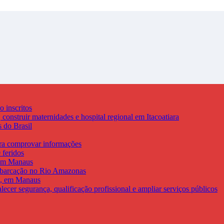
 inscritos
construir maternidades e hospital regional em Itacoatiara
 do Brasil
ara comprovar informações
 feridos
s em Manaus
mbarcação no Rio Amazonas
mo, em Manaus
cer segurança, qualificação profissional e ampliar serviços públicos