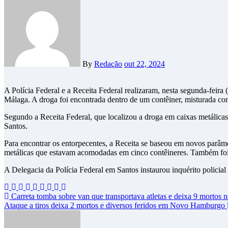
By
Redação
out 22, 2024
A Polícia Federal e a Receita Federal realizaram, nesta segunda-feira (21/10), a apreensão de mais de 1,2 tonelada de cocaína no Porto de Santos, que seria exportada para a Espanha, chegando via Porto de
Málaga. A droga foi encontrada dentro de um contêiner, misturada com
Segundo a Receita Federal, que localizou a droga em caixas metálicas,
Santos.
Para encontrar os entorpecentes, a Receita se baseou em novos parâme
metálicas que estavam acomodadas em cinco contêineres. Também foi re
A Delegacia da Polícia Federal em Santos instaurou inquérito policial p
Navegação
Carreta tomba sobre van que transportava atletas e deixa 9 mortos 
Ataque a tiros deixa 2 mortos e diversos feridos em Novo Hamburgo
de
Post