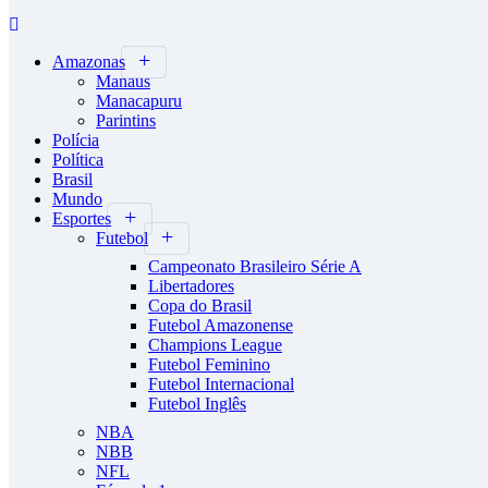
Amazonas
Manaus
Manacapuru
Parintins
Polícia
Política
Brasil
Mundo
Esportes
Futebol
Campeonato Brasileiro Série A
Libertadores
Copa do Brasil
Futebol Amazonense
Champions League
Futebol Feminino
Futebol Internacional
Futebol Inglês
NBA
NBB
NFL