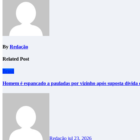
By
Redação
Related Post
Brasil
Homem é espancado a pauladas por vizinho após suposta dívida 
Redação
jul 23, 2026