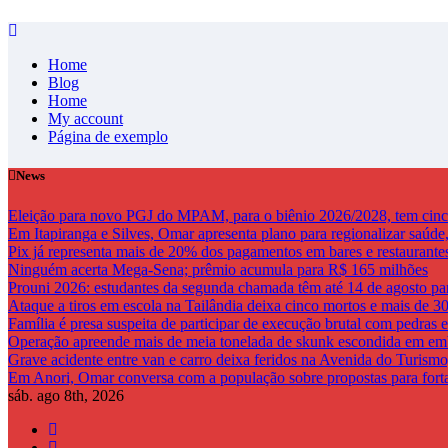
Skip
to
Home
content
Blog
Home
My account
Página de exemplo
News
Eleição para novo PGJ do MPAM, para o biênio 2026/2028, tem cinco
Em Itapiranga e Silves, Omar apresenta plano para regionalizar saúde, 
Pix já representa mais de 20% dos pagamentos em bares e restaurantes
Ninguém acerta Mega-Sena; prêmio acumula para R$ 165 milhões
Prouni 2026: estudantes da segunda chamada têm até 14 de agosto p
Ataque a tiros em escola na Tailândia deixa cinco mortos e mais de 30
Família é presa suspeita de participar de execução brutal com pedra
Operação apreende mais de meia tonelada de skunk escondida em e
Grave acidente entre van e carro deixa feridos na Avenida do Turis
Em Anori, Omar conversa com a população sobre propostas para fortale
sáb. ago 8th, 2026