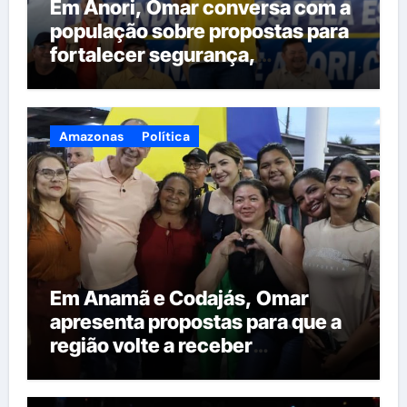
Em Anori, Omar conversa com a
população sobre propostas para
fortalecer segurança,
qualificação profissional e
ampliar serviços públicos
Amazonas
Política
Em Anamã e Codajás, Omar
apresenta propostas para que a
região volte a receber
investimentos do governo do
estado