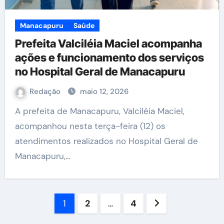
Manacapuru
Saúde
Prefeita Valciléia Maciel acompanha
ações e funcionamento dos serviços
no Hospital Geral de Manacapuru
Redação
maio 12, 2026
A prefeita de Manacapuru, Valciléia Maciel,
acompanhou nesta terça-feira (12) os
atendimentos realizados no Hospital Geral de
Manacapuru,…
Paginação
1
2
…
4
de