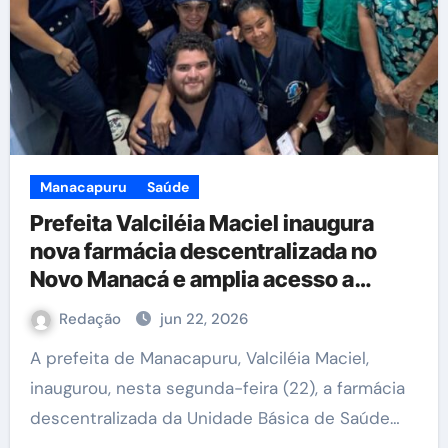
Manacapuru
Saúde
Prefeita Valciléia Maciel inaugura
nova farmácia descentralizada no
Novo Manacá e amplia acesso a
medicamentos
Redação
jun 22, 2026
A prefeita de Manacapuru, Valciléia Maciel,
inaugurou, nesta segunda-feira (22), a farmácia
descentralizada da Unidade Básica de Saúde…