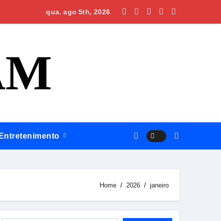
Omar planeja maternidade e centro cirúrgico para ampliar atend
qua. ago 5th, 2026
AM
Entretenimento
Home
2026
janeiro