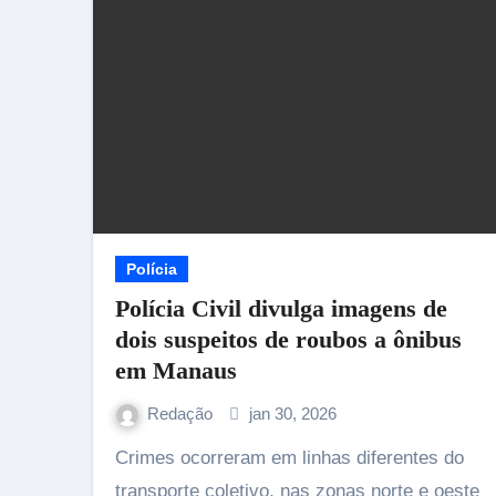
Polícia
Polícia Civil divulga imagens de
dois suspeitos de roubos a ônibus
em Manaus
Redação
jan 30, 2026
Crimes ocorreram em linhas diferentes do
transporte coletivo, nas zonas norte e oeste