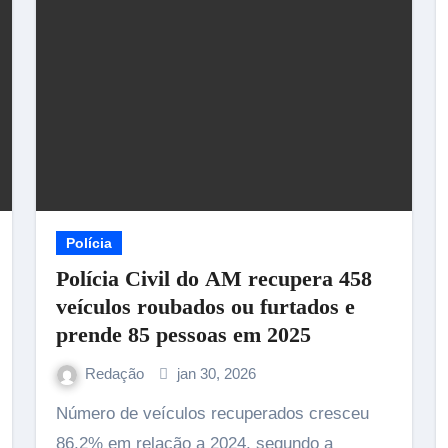
Polícia
Polícia Civil do AM recupera 458
veículos roubados ou furtados e
prende 85 pessoas em 2025
Redação
jan 30, 2026
Número de veículos recuperados cresceu
86,2% em relação a 2024, segundo a