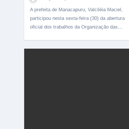
A prefeita de Manacapuru, Valciléia Maciel,
participou nesta sexta-feira (30) da abertura
oficial dos trabalhos da Organização das…