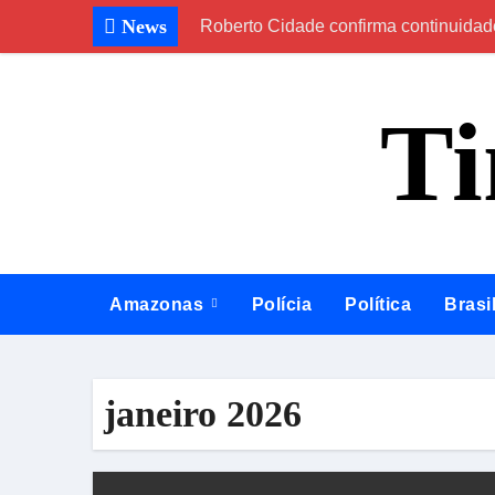
Skip
News
Roberto Cidade confirma continuidad
to
content
T
Amazonas
Polícia
Política
Brasi
janeiro 2026