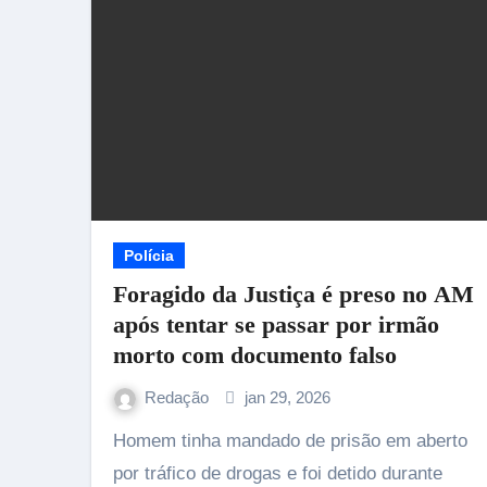
Polícia
Foragido da Justiça é preso no AM
após tentar se passar por irmão
morto com documento falso
Redação
jan 29, 2026
Homem tinha mandado de prisão em aberto
por tráfico de drogas e foi detido durante