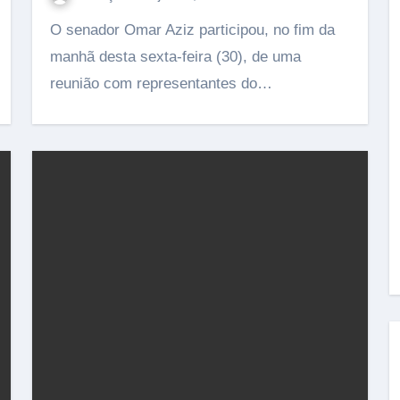
O senador Omar Aziz participou, no fim da
manhã desta sexta-feira (30), de uma
reunião com representantes do…