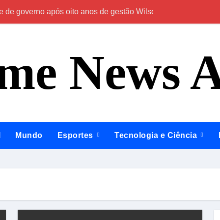
e de governo após oito anos de gestão Wilson Lima
Em Caapiranga, 
ime News 
l
Mundo
Esportes
Tecnologia e Ciência