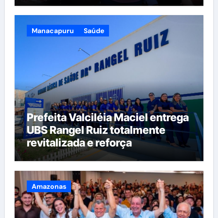
Amazonas
Manacapuru
Saúde
Prefeita Valciléia Maciel entrega
UBS Rangel Ruiz totalmente
revitalizada e reforça
compromisso com a saúde de
Manacapuru
Amazonas