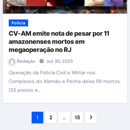
Polícia
CV-AM emite nota de pesar por 11
amazonenses mortos em
megaoperação no RJ
Redação
out 30, 2025
Operação da Polícia Civil e Militar nos
Complexos do Alemão e Penha deixa 119 mortos,
133 presos e…
Paginação
1
2
…
15
de