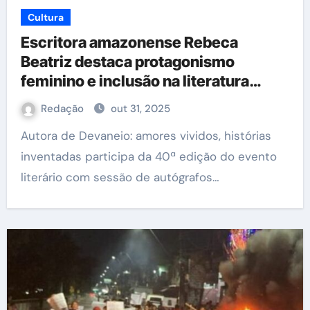
Cultura
Escritora amazonense Rebeca
Beatriz destaca protagonismo
feminino e inclusão na literatura
durante a Feira de Livros do Sesc
Redação
out 31, 2025
Autora de Devaneio: amores vividos, histórias
inventadas participa da 40ª edição do evento
literário com sessão de autógrafos…