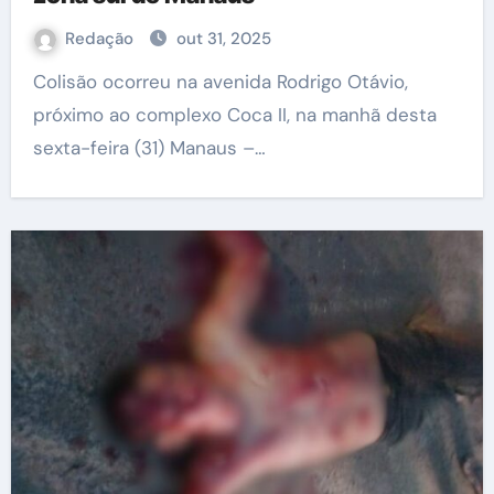
Redação
out 31, 2025
Colisão ocorreu na avenida Rodrigo Otávio,
próximo ao complexo Coca II, na manhã desta
sexta-feira (31) Manaus –…