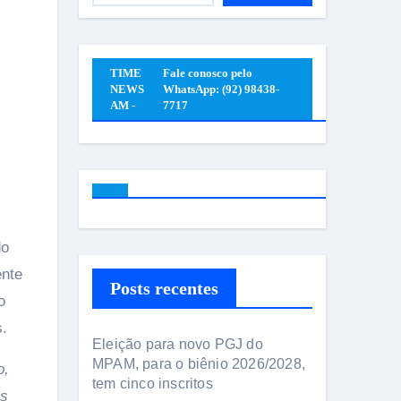
TIME
Fale conosco pelo
NEWS
WhatsApp: (92) 98438-
AM -
7717
do
ente
Posts recentes
o
s.
Eleição para novo PGJ do
MPAM, para o biênio 2026/2028,
o,
tem cinco inscritos
is