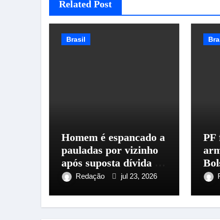
Related Post
Brasil
Bra
Homem é espancado a
PF 
pauladas por vizinho
arm
após suposta dívida de
Bol
R$ 1,2 mil
Bra
Redação
jul 23, 2026
qu
arm
enc