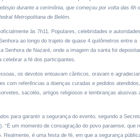
ebispo durante a cerimônia, que começou por volta das 6h e
edral Metropolitana de Belém.
oficialmente às 7h11. Populares, celebridades e autoridade
hora ao longo do trajeto de quase 4 quilômetros entre a
ssa Senhora de Nazaré, onde a imagem da santa foi deposita
elebrar a fé dos participantes.
essoas, os devotos entoavam cânticos, oravam e agradecia
es com referências a doenças curadas e pedidos atendidos
rvetes, sacolés, artigos religiosos e lembranças alusivas 
ados para garantir a segurança do evento, segundo a Secret
p). “É um momento de consagração do povo paraense, que 
o. Realmente, é uma festa de fé, em que a segurança públic