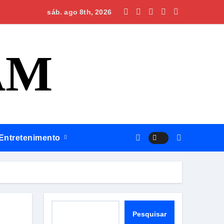
Silves, Omar apresenta plano para regionalizar saúde, construi
sáb. ago 8th, 2026
AM
Entretenimento
Pesquisar
Pesquisar