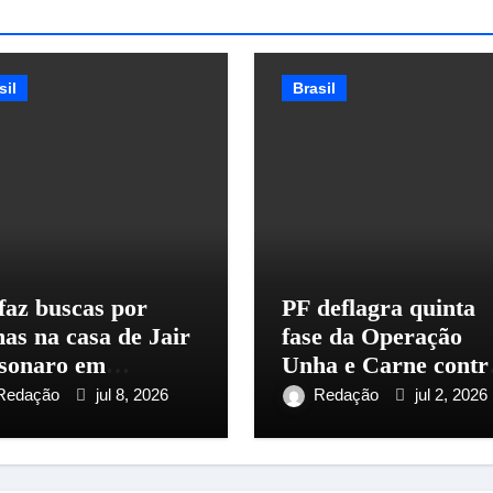
sil
Brasil
faz buscas por
PF deflagra quinta
as na casa de Jair
fase da Operação
sonaro em
Unha e Carne contr
sília; defesa afirma
lavagem de dinheiro
Redação
jul 8, 2026
Redação
jul 2, 2026
e nenhum
no Rio
amento foi
ontrado