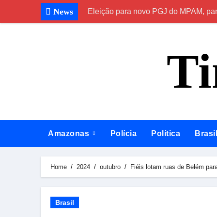
Skip
News
Eleição para novo PGJ do MPAM, para
to
content
T
Amazonas
Polícia
Política
Brasi
Home
2024
outubro
Fiéis lotam ruas de Belém par
Brasil