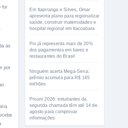
 foi
Em Itapiranga e Silves, Omar
apresenta plano para regionalizar
saúde, construir maternidades e
s
hospital regional em Itacoatiara
Pix já representa mais de 20%
da às
dos pagamentos em bares e
restaurantes do Brasil
m por
Ninguém acerta Mega-Sena;
,
prêmio acumula para R$ 165
milhões
ao
Prouni 2026: estudantes da
segunda chamada têm até 14 de
aria
agosto para comprovar
recebe
informações
a