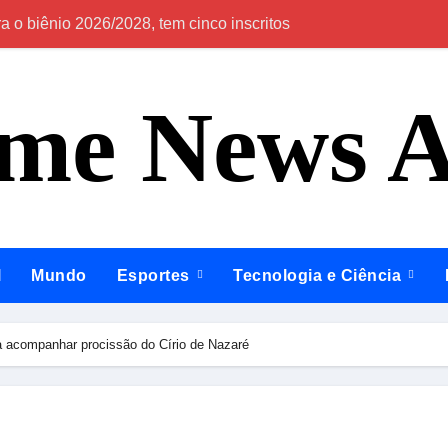
 o biênio 2026/2028, tem cinco inscritos
Em Itapiranga e 
ime News 
l
Mundo
Esportes
Tecnologia e Ciência
a acompanhar procissão do Círio de Nazaré