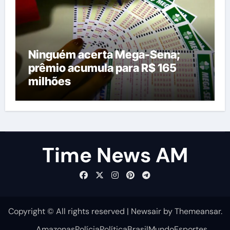
Ninguém acerta Mega-Sena;
prêmio acumula para R$ 165
milhões
Time News AM
Copyright © All rights reserved
|
Newsair
by
Themeansar
.
Amazonas
Polícia
Política
Brasil
Mundo
Esportes