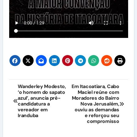
Navegação
Wanderley Modesto,
Em Itacoatiara, Cabo
‘o homem do sapato
Maciel reúne com
de
azul’, anuncia pré-
Moradores do Bairro
candidatura a
Nova Jerusalém,
Post
vereador em
ouviu as demandas
Iranduba
e reforçou seu
compromisso