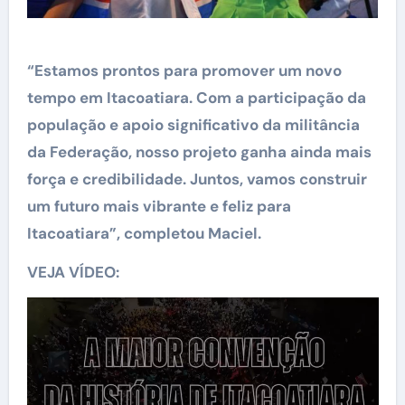
“Estamos prontos para promover um novo
tempo em Itacoatiara. Com a participação da
população e apoio significativo da militância
da Federação, nosso projeto ganha ainda mais
força e credibilidade. Juntos, vamos construir
um futuro mais vibrante e feliz para
Itacoatiara”, completou Maciel.
VEJA VÍDEO: