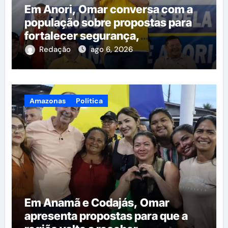
Em Anori, Omar conversa com a
população sobre propostas para
fortalecer segurança,
qualificação profissional e ampliar
Redação
ago 6, 2026
serviços públicos
Amazonas
Política
Em Anamã e Codajás, Omar
apresenta propostas para que a