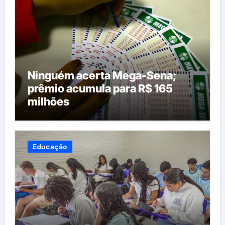
Ninguém acerta Mega-Sena;
prêmio acumula para R$ 165
milhões
Educação