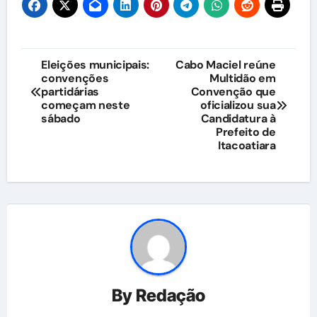
Navegação
Eleições municipais:
Cabo Maciel reúne
convenções
Multidão em
de
partidárias
Convenção que
começam neste
oficializou sua
Post
sábado
Candidatura à
Prefeito de
Itacoatiara
By
Redação