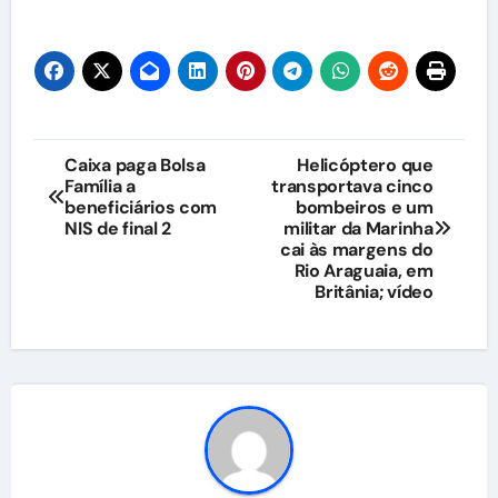
Navegação
Caixa paga Bolsa
Helicóptero que
Família a
transportava cinco
de
beneficiários com
bombeiros e um
NIS de final 2
militar da Marinha
Post
cai às margens do
Rio Araguaia, em
Britânia; vídeo