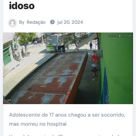
idoso
By
Redação
jul 20, 2024
Adolescente de 17 anos chegou a ser socorrido,
mas morreu no hospital