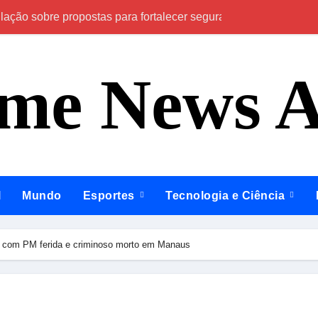
ção sobre propostas para fortalecer segurança, qualificação pr
Em Anamã e Coda
ime News 
l
Mundo
Esportes
Tecnologia e Ciência
na com PM ferida e criminoso morto em Manaus