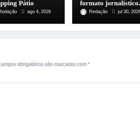
pping Pátio
formato jornalístico
aus, na zona
Redação
ago 4, 2026
Redação
jul 30, 202
tro-Sul
ampos obrigatórios são marcados com
*