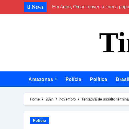
Skip
News
Em Anori, Omar conversa com a popula
to
content
T
Amazonas
Polícia
Política
Brasi
Home
2024
novembro
Tentativa de assalto termi
Polícia