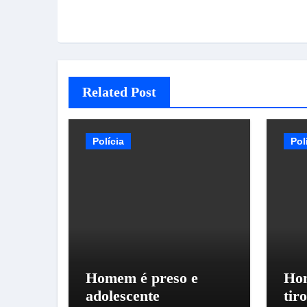
Related Post
Polícia
Pol
Homem é preso e
Hom
adolescente
tir