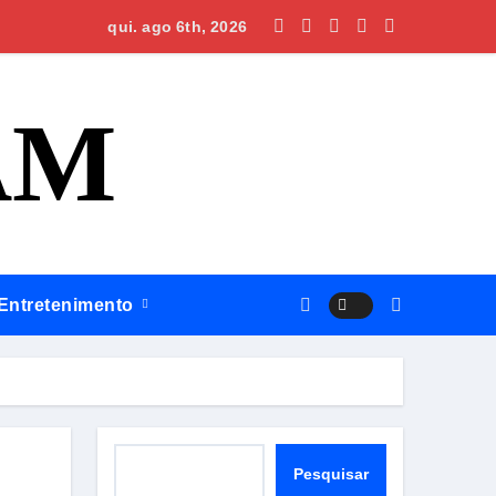
ofissional e ampliar serviços públicos
jás, Omar apresenta propostas para que a região volte a rece
qui. ago 6th, 2026
AM
Entretenimento
Pesquisar
Pesquisar