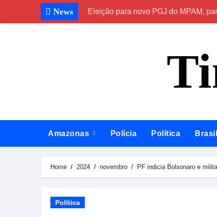
Skip
News
Eleição para novo PGJ do MPAM, para
to
content
T
Amazonas
Polícia
Política
Brasi
Home
2024
novembro
PF indicia Bolsonaro e milit
Política