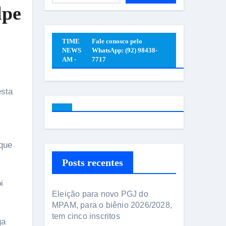
lpe
TIME
Fale conosco pelo
NEWS
WhatsApp: (92) 98438-
AM -
7717
 que
Posts recentes
i
Eleição para novo PGJ do
MPAM, para o biênio 2026/2028,
tem cinco inscritos
ga