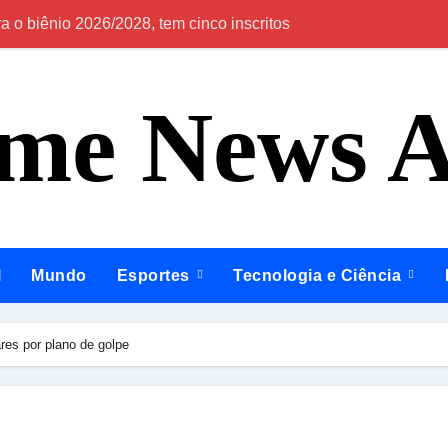
 o biênio 2026/2028, tem cinco inscritos
Em Itapiranga e 
ime News 
l
Mundo
Esportes
Tecnologia e Ciência
ares por plano de golpe