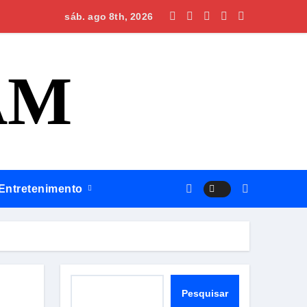
Silves, Omar apresenta plano para regionalizar saúde, construi
sáb. ago 8th, 2026
AM
Entretenimento
Pesquisar
Pesquisar