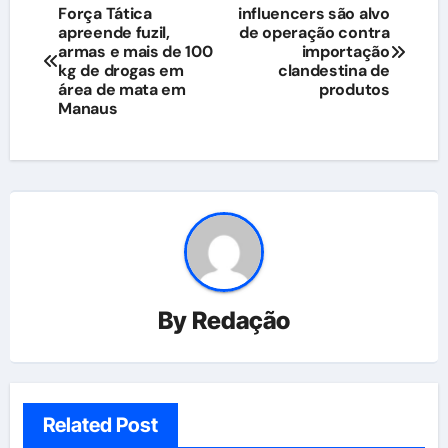
Navegação
Força Tática
influencers são alvo
apreende fuzil,
de operação contra
de
armas e mais de 100
importação
kg de drogas em
clandestina de
Post
área de mata em
produtos
Manaus
By
Redação
Related Post