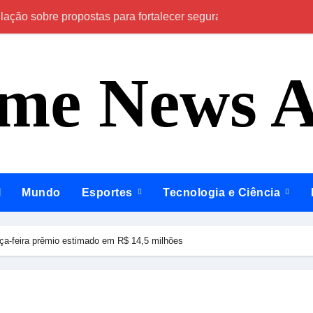
ção sobre propostas para fortalecer segurança, qualificação pr
Em Anamã e Coda
ime News 
l
Mundo
Esportes
Tecnologia e Ciência
ça-feira prêmio estimado em R$ 14,5 milhões