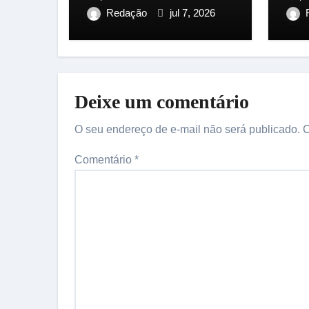
terça-feira
qui
Redação
jul 7, 2026
Deixe um comentário
O seu endereço de e-mail não será publicado.
C
Comentário
*