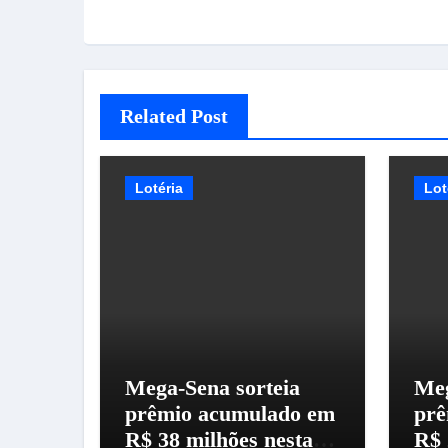
Related Post
Lotéria
Lot
Mega-Sena sorteia
Meg
prêmio acumulado em
prê
R$ 38 milhões nesta
R$ 