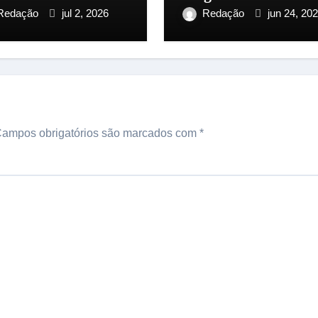
nta-feira
R$ 2,8 milhões
Redação
jul 2, 2026
Redação
jun 24, 20
ampos obrigatórios são marcados com
*