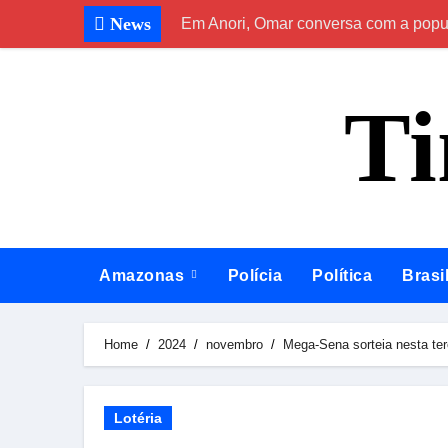
Skip
News
Em Anori, Omar conversa com a popula
to
content
T
Amazonas
Polícia
Política
Brasi
Home
2024
novembro
Mega-Sena sorteia nesta ter
Lotéria