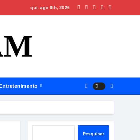
ofissional e ampliar serviços públicos
jás, Omar apresenta propostas para que a região volte a rece
qui. ago 6th, 2026
AM
Entretenimento
Pesquisar
Pesquisar