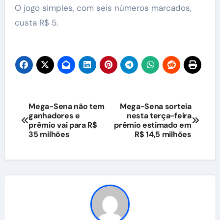
O jogo simples, com seis números marcados,
custa R$ 5.
Navegação
Mega-Sena não tem
Mega-Sena sorteia
ganhadores e
nesta terça-feira
de
prêmio vai para R$
prêmio estimado em
35 milhões
R$ 14,5 milhões
Post