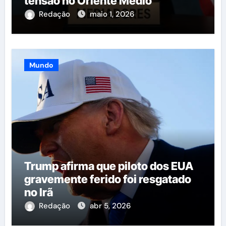
tensão no Oriente Médio
Redação
maio 1, 2026
Mundo
Trump afirma que piloto dos EUA
gravemente ferido foi resgatado
no Irã
Redação
abr 5, 2026