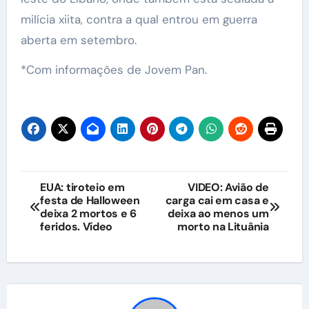
milícia xiita, contra a qual entrou em guerra
aberta em setembro.
*Com informações de Jovem Pan.
Navegação
EUA: tiroteio em
VIDEO: Avião de
festa de Halloween
carga cai em casa e
de
deixa 2 mortos e 6
deixa ao menos um
feridos. Vídeo
morto na Lituânia
Post