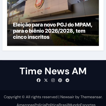
Eleição para novo PGJ do MPAM,
para o biênio 2026/2028, tem
cinco inscritos
Time News AM
Copyright © All rights reserved
|
Newsair
by
Themeansar
.
Amazonas
Polícia
Política
Brasil
Mundo
Esportes