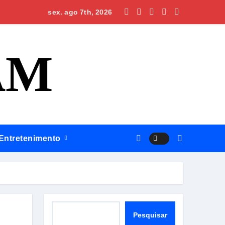
 Mega-Sena; prêmio acumula para R$ 165 milhões
sex. ago 7th, 2026
AM
Entretenimento
Pesquisar
Pesquisar