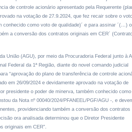
ncia de controle acionário apresentado pela Requerente (pla
ovado na votação de 27.9.2024, que fez recair sobre o vot
m conhecido como voto de qualidade)´ e para assinar ´(…) 
mbém a conversão dos contratos originais em CER´ (Contrat
a União (AGU), por meio da Procuradoria Federal junto à A
al Federal da 1ª Região, diante do novel comando judicial
para “aprovação do plano de transferência de controle acioná
tado em 26/09/2024 e devidamente aprovado na votação de
retor presidente o poder de minerva, também conhecido como
constou da Nota nº 00040/2024/PFANEEL/PGF/AGU -, e deve
inentes, providenciando também a conversão dos contratos
cisão ora analisada determinou que o Diretor Presidente
s originais em CER”.