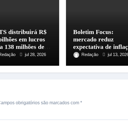
S distribuirá R$
Boletim Focus:
bilhões em lucros
mercado reduz
a 138 milhões de
expectativa de infla
balhadores
para 5,16%
Redação
jul 28, 2026
Redação
jul 13, 202
ampos obrigatórios são marcados com
*