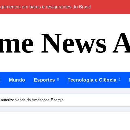
agamentos em bares e restaurantes do Brasil
Ninguém acerta
ime News 
l
Mundo
Esportes
Tecnologia e Ciência
l autoriza venda da Amazonas Energia