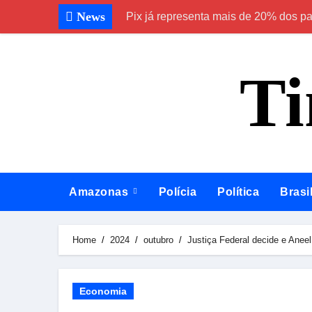
Skip
News
Pix já representa mais de 20% dos p
to
content
T
Amazonas
Polícia
Política
Brasi
Home
2024
outubro
Justiça Federal decide e Anee
Economia