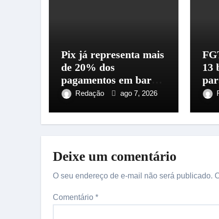
Pix já representa mais
FGT
de 20% dos
13 
pagamentos em bares
par
e restaurantes do
tra
Redação
ago 7, 2026
Brasil
Deixe um comentário
O seu endereço de e-mail não será publicado.
C
Comentário
*