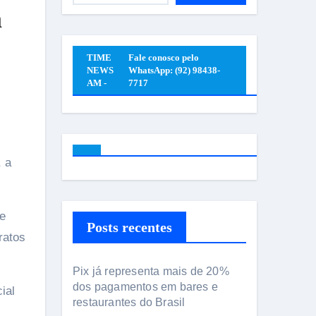
a
TIME
Fale conosco pelo
NEWS
WhatsApp: (92) 98438-
AM -
7717
re
Posts recentes
ratos
Pix já representa mais de 20%
dos pagamentos em bares e
ial
restaurantes do Brasil