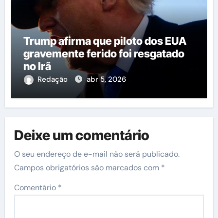
Trump afirma que piloto dos EUA
gravemente ferido foi resgatado
no Irã
Redação
abr 5, 2026
Deixe um comentário
O seu endereço de e-mail não será publicado.
Campos obrigatórios são marcados com
*
Comentário
*