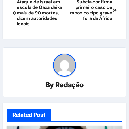
Navegação
Ataque de Israel em
Suécia confirma
escola de Gaza deixa
primeiro caso de
de
mais de 90 mortos,
mpox do tipo grave
dizem autoridades
fora da África
Post
locais
By
Redação
Related Post