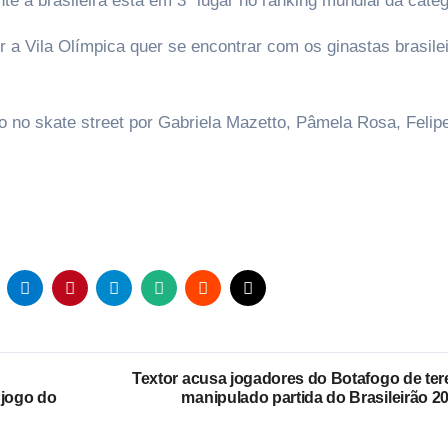
te a brasileira está em 3º lugar no ranking mundial da categ
a Vila Olímpica quer se encontrar com os ginastas brasilei
o no skate street por Gabriela Mazetto, Pâmela Rosa, Felip
Textor acusa jogadores do Botafogo de te
 jogo do
manipulado partida do Brasileirão 2