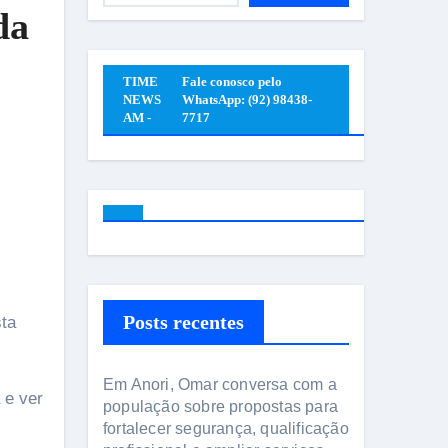
da
TIME
Fale conosco pelo
NEWS
WhatsApp: (92) 98438-
AM -
7717
Posts recentes
sta
Em Anori, Omar conversa com a
 e ver
população sobre propostas para
fortalecer segurança, qualificação