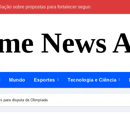
ção sobre propostas para fortalecer segurança, qualificação pr
Em Anamã e Coda
ime News 
l
Mundo
Esportes
Tecnologia e Ciência
s para disputa da Olimpíada