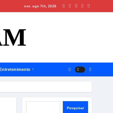
ofissional e ampliar serviços públicos
jás, Omar apresenta propostas para que a região volte a rece
sex. ago 7th, 2026
AM
Entretenimento
Pesquisar
Pesquisar