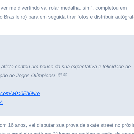
iver me divertindo vai rolar medalha, sim”, completou em
Brasileiro) para em seguida tirar fotos e distribuir autógra
atleta contou um pouco da sua expectativa e felicidade de
ição de Jogos Olímpicos! 💚💛
er.com/w0a0Eh6Nre
24
 com 16 anos, vai disputar sua prova de skate street no próx