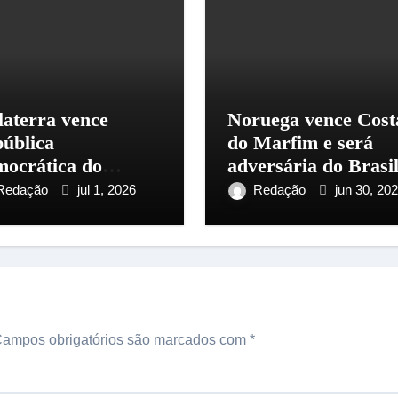
laterra vence
Noruega vence Cost
ública
do Marfim e será
ocrática do
adversária do Brasi
go de virada e
nas oitavas da Copa
Redação
jul 1, 2026
Redação
jun 30, 20
nça às oitavas da
do Mundo
pa do Mundo
ampos obrigatórios são marcados com
*