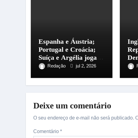
Espanha e Áustria;
Ing
Portugal e Croácia;
Rep
Suíça e Argélia jogam
Dem
hoje
Con
Redação
jul 2, 2026
ava
Co
Deixe um comentário
O seu endereço de e-mail não será publicado.
C
Comentário
*