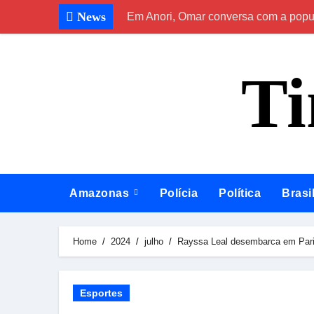
Skip
News
Em Anori, Omar conversa com a popula
to
content
T
Amazonas
Polícia
Política
Brasi
Home
2024
julho
Rayssa Leal desembarca em Pari
Esportes