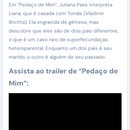
Em “Pedaço de Mim”, Juliana Paes interpreta
Liana, que é casada com Tomás (Vladimir
Brichta). Ela engravida de gêmeos, mas
descobre que eles são de dois pais diferentes,
o que é um caso raro de superfecundação
heteroparental. Enquanto um dos pais é seu
marido, o outro é alguém de seu passado.
Assista ao trailer de “Pedaço de
Mim”: