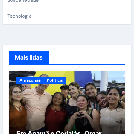
Solidariedade
Tecnologia
Mais lidas
Amazonas
Política
Em Anamã e Codajás, Omar