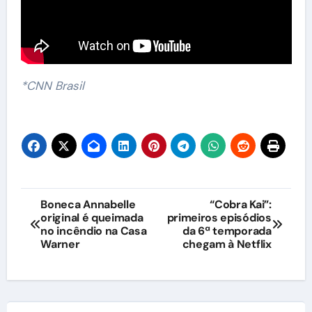
*CNN Brasil
Navegação
Boneca Annabelle
“Cobra Kai”:
original é queimada
primeiros episódios
de
no incêndio na Casa
da 6ª temporada
Warner
chegam à Netflix
Post