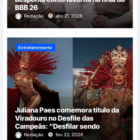
BBB 26
Redação
abr 21, 2026
Entretenimento
Juliana Paes comemora título da
Viradouro no Desfile das
Campeãs: “Desfilar sendo
campeã é mais gostoso”
Redação
fev 22, 2026