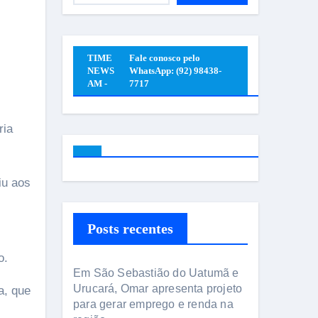
TIME
Fale conosco pelo
NEWS
WhatsApp: (92) 98438-
AM -
7717
iu aos
Posts recentes
o.
Em São Sebastião do Uatumã e
Urucará, Omar apresenta projeto
a, que
para gerar emprego e renda na