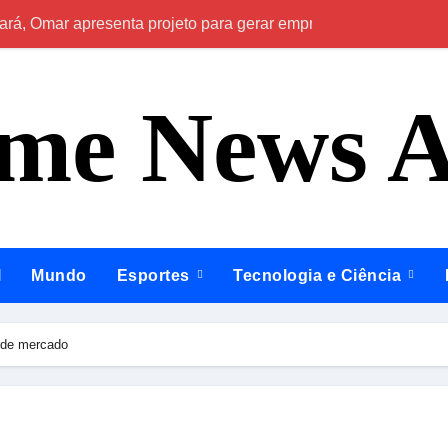
á, Omar apresenta projeto para gerar emprego e renda na reg
Eleição para no
ime News 
l
Mundo
Esportes
Tecnologia e Ciência
 de mercado