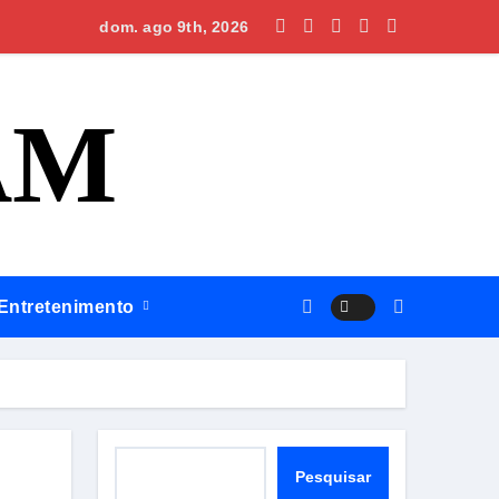
ião
vo PGJ do MPAM, para o biênio 2026/2028, tem cinco inscritos
dom. ago 9th, 2026
AM
Entretenimento
Pesquisar
Pesquisar