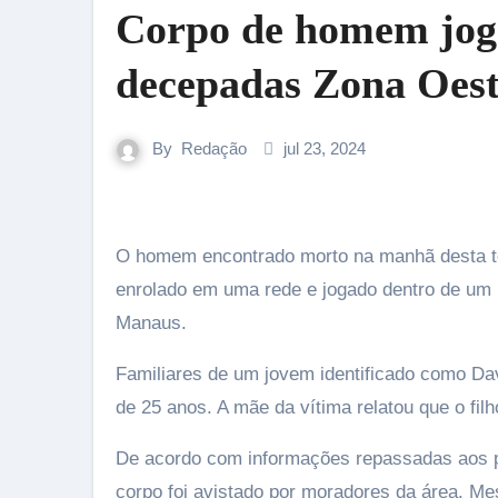
Corpo de homem joga
decepadas Zona Oes
By
Redação
jul 23, 2024
O homem encontrado morto na manhã desta terça-feira (23) teve suas pernas decepadas antes de ter o corpo
enrolado em uma rede e jogado dentro de um 
Manaus.
Familiares de um jovem identificado como Da
de 25 anos. A mãe da vítima relatou que o fil
De acordo com informações repassadas aos po
corpo foi avistado por moradores da área. M