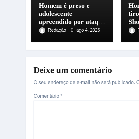
Homem é preso e
Hom
adolescente
tir
apreendido por ataque
Sho
a ônibus na zona Leste
Man
Redação
ago 4, 2026
de Manaus
Cen
Deixe um comentário
O seu endereço de e-mail não será publicado.
C
Comentário
*