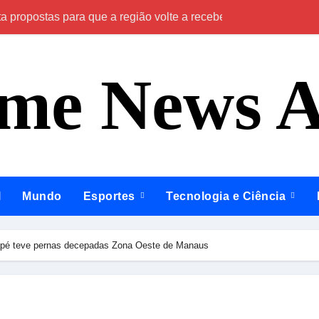
propostas para que a região volte a receber investimentos do
Roberto Cidade 
ime News 
l
Mundo
Esportes
Tecnologia e Ciência
apé teve pernas decepadas Zona Oeste de Manaus