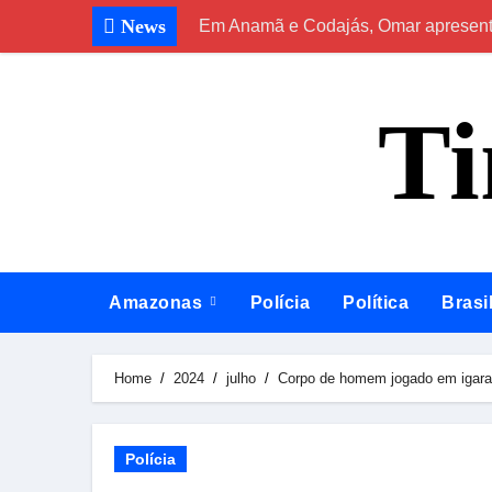
Skip
News
Em Anamã e Codajás, Omar apresenta 
to
content
T
Amazonas
Polícia
Política
Brasi
Home
2024
julho
Corpo de homem jogado em igar
Polícia