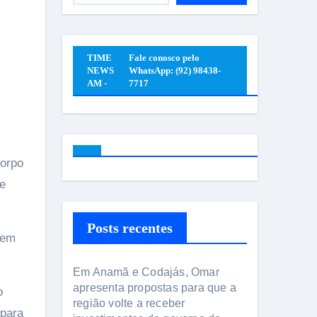
TIME
Fale conosco pelo
NEWS
WhatsApp: (92) 98438-
AM -
7717
de
Posts recentes
mem
Em Anamã e Codajás, Omar
apresenta propostas para que a
o
região volte a receber
 para