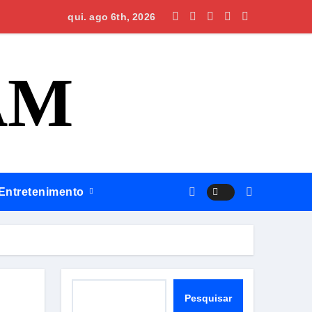
 governo do estado
confirma continuidade de governo após oito anos de gestão W
qui. ago 6th, 2026
AM
Entretenimento
Pesquisar
Pesquisar