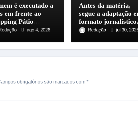
em é executado a
Antes da matéria,
os em frente ao
segue a adaptação 
pping Pátio
formato jornalístico
aus, na zona
Redação
ago 4, 2026
Redação
jul 30, 202
tro-Sul
ampos obrigatórios são marcados com
*