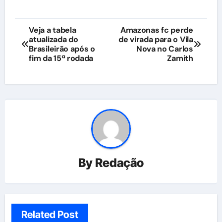
Navegação
Veja a tabela
Amazonas fc perde
atualizada do
de virada para o Vila
de
Brasileirão após o
Nova no Carlos
fim da 15ª rodada
Zamith
Post
By
Redação
Related Post