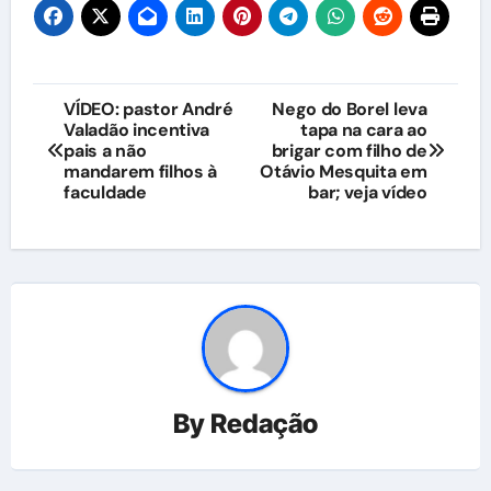
Navegação
VÍDEO: pastor André
Nego do Borel leva
Valadão incentiva
tapa na cara ao
de
pais a não
brigar com filho de
mandarem filhos à
Otávio Mesquita em
Post
faculdade
bar; veja vídeo
By
Redação