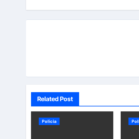
Post
Related Post
Polícia
Pol