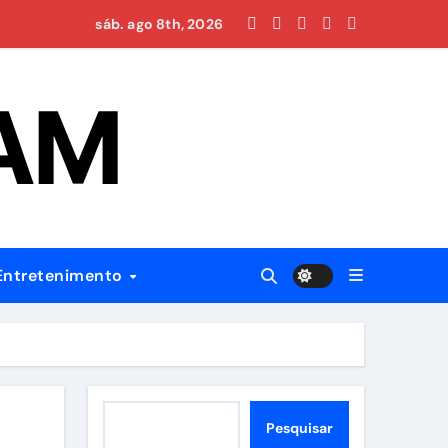
hospital regional em Itacoatiara
sáb. ago 8th, 2026
 AM
es
nas
Entretenimento
ão profissional e ampliar serviços públicos
Pesquisar
Pesquisar