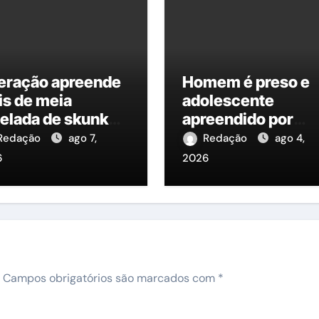
eração apreende
Homem é preso e
is de meia
adolescente
elada de skunk
apreendido por
condida em
ataque a ônibus na
Redação
ago 7,
Redação
ago 4,
barcação no Rio
zona Leste de
6
2026
azonas
Manaus
Campos obrigatórios são marcados com
*