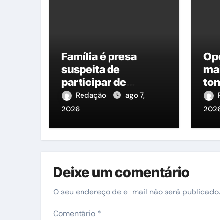
Família é presa
Op
suspeita de
ma
participar de
ton
execução brutal
es
Redação
ago 7,
com pedras em
em
2026
202
Manaus
Am
Deixe um comentário
O seu endereço de e-mail não será publicado.
Comentário
*