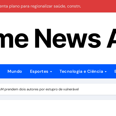
enta plano para regionalizar saúde, construir maternidades e 
 pagamentos em bares e restaurantes do Brasil
me News
o acumula para R$ 165 milhões
da chamada têm até 14 de agosto para comprovar informaçõ
dia deixa cinco mortos e mais de 30 feridos
cipar de execução brutal com pedras em Manaus
tonelada de skunk escondida em embarcação no Rio Amazo
Mundo
Esportes
Tecnologia e Ciência
deixa feridos na Avenida do Turismo, em Manaus
lação sobre propostas para fortalecer segurança, qualificaç
 prendem dois autores por estupro de vulnerável
ra o biênio 2026/2028, tem cinco inscritos