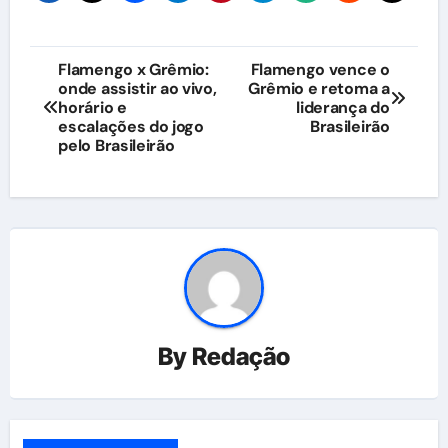
Navegação
Flamengo x Grêmio:
Flamengo vence o
onde assistir ao vivo,
Grêmio e retoma a
de
horário e
liderança do
escalações do jogo
Brasileirão
Post
pelo Brasileirão
By
Redação