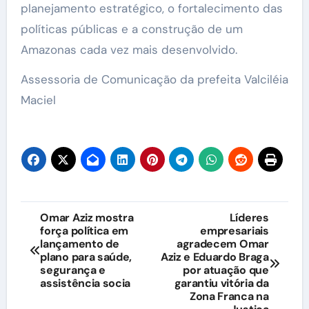
planejamento estratégico, o fortalecimento das
políticas públicas e a construção de um
Amazonas cada vez mais desenvolvido.
Assessoria de Comunicação da prefeita Valciléia
Maciel
Navegação
Omar Aziz mostra
Líderes
força política em
empresariais
de
lançamento de
agradecem Omar
plano para saúde,
Aziz e Eduardo Braga
Post
segurança e
por atuação que
assistência socia
garantiu vitória da
Zona Franca na