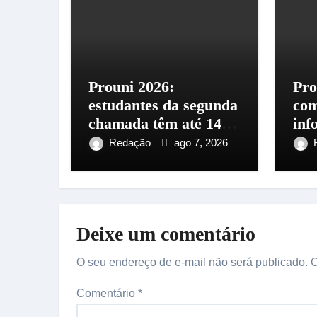
Prouni 2026:
Pro
estudantes da segunda
co
chamada têm até 14
inf
de agosto para
ins
Redação
ago 7, 2026
comprovar
sex
informações
Deixe um comentário
O seu endereço de e-mail não será publicado.
C
Comentário
*