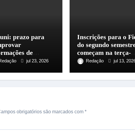
uni: prazo para
Inscrições para o Fi
mprovar
do segundo semestr
ormações de
começam na terça-
crição termina na
feira
Redação
jul 23, 2026
Redação
jul 13, 202
ta
ampos obrigatórios são marcados com
*