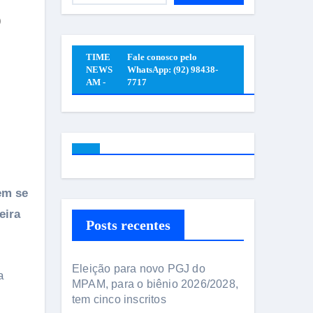
o
TIME
Fale conosco pelo
NEWS
WhatsApp: (92) 98438-
AM -
7717
em se
eira
Posts recentes
Eleição para novo PGJ do
a
MPAM, para o biênio 2026/2028,
tem cinco inscritos