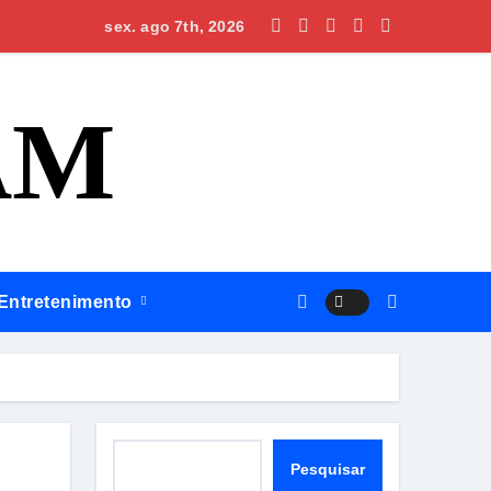
Silves, Omar apresenta plano para regionalizar saúde, construi
sex. ago 7th, 2026
AM
Entretenimento
Pesquisar
Pesquisar