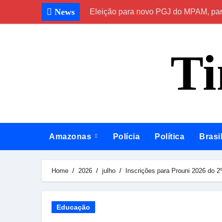
Skip
News
Eleição para novo PGJ do MPAM, para
to
content
T
Amazonas
Polícia
Política
Brasi
Home
2026
julho
Inscrições para Prouni 2026 do 2
Educação