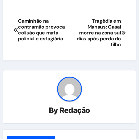
Navegação
Caminhão na
Tragédia em
contramão provoca
Manaus: Casal
de
colisão que mata
morre na zona sul
policial e estagiária
dias após perda do
Post
filho
By
Redação