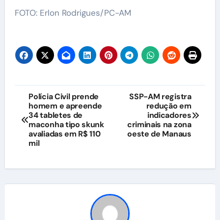
FOTO: Erlon Rodrigues/PC-AM
Navegação
Polícia Civil prende
SSP-AM registra
homem e apreende
redução em
de
34 tabletes de
indicadores
maconha tipo skunk
criminais na zona
Post
avaliadas em R$ 110
oeste de Manaus
mil