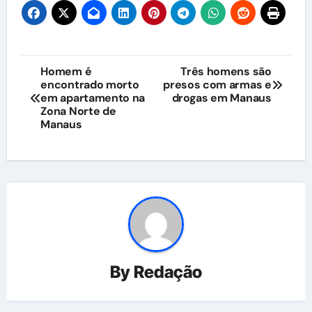
Navegação
Homem é
Três homens são
encontrado morto
presos com armas e
de
em apartamento na
drogas em Manaus
Zona Norte de
Post
Manaus
By
Redação