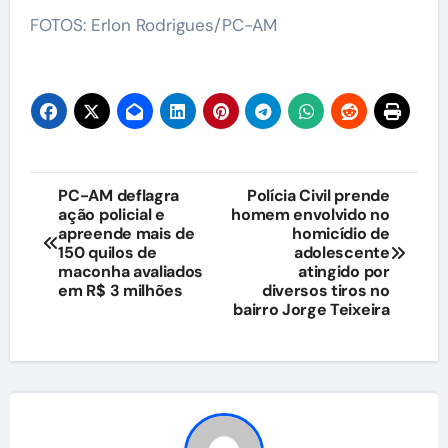
FOTOS: Erlon Rodrigues/PC-AM
Navegação
PC-AM deflagra
Polícia Civil prende
ação policial e
homem envolvido no
de
apreende mais de
homicídio de
150 quilos de
adolescente
Post
maconha avaliados
atingido por
em R$ 3 milhões
diversos tiros no
bairro Jorge Teixeira