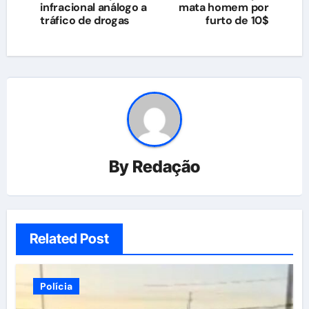
infracional análogo a
mata homem por
Post
tráfico de drogas
furto de 10$
By
Redação
Related Post
Polícia