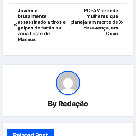
Navegação
Jovem é
PC-AM prende
brutalmente
mulheres que
de
assassinado a tiros e
planejaram morte de
golpes de facão na
desavença, em
Post
zona Leste de
Coari
Manaus
By
Redação
Related Post