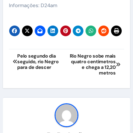
Informações: D24am
Navegação
Pelo segundo dia
Rio Negro sobe mais
seguido, rio Negro
quatro centímetros
de
para de descer
e chega a 12,20
metros
Post