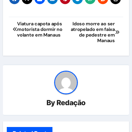
Navegação
Viatura capota após
Idoso morre ao ser
motorista dormir no
atropelado em faixa
de
volante em Manaus
de pedestre em
Manaus
Post
By
Redação