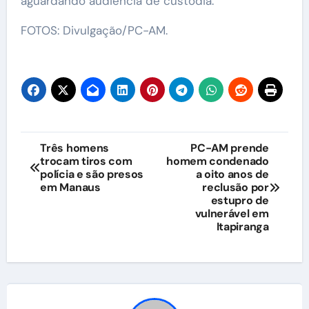
aguardando audiência de custódia.
FOTOS: Divulgação/PC-AM.
Navegação
Três homens
PC-AM prende
trocam tiros com
homem condenado
de
polícia e são presos
a oito anos de
em Manaus
reclusão por
Post
estupro de
vulnerável em
Itapiranga