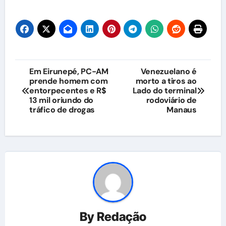
Navegação
Em Eirunepé, PC-AM
Venezuelano é
prende homem com
morto a tiros ao
de
entorpecentes e R$
Lado do terminal
13 mil oriundo do
rodoviário de
Post
tráfico de drogas
Manaus
By
Redação