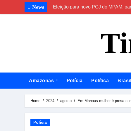
Skip
News
Eleição para novo PGJ do MPAM, para
to
content
T
Amazonas
Polícia
Política
Brasi
Home
2024
agosto
Em Manaus mulher é presa com
Polícia