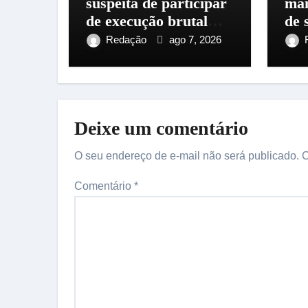
suspeita de participar
mai
de execução brutal
de 
com pedras em
em 
Redação
ago 7, 2026
Manaus
Ri
Deixe um comentário
O seu endereço de e-mail não será publicado.
C
Comentário
*