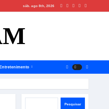
Silves, Omar apresenta plano para regionalizar saúde, construi
sáb. ago 8th, 2026
AM
Entretenimento
Pesquisar
Pesquisar