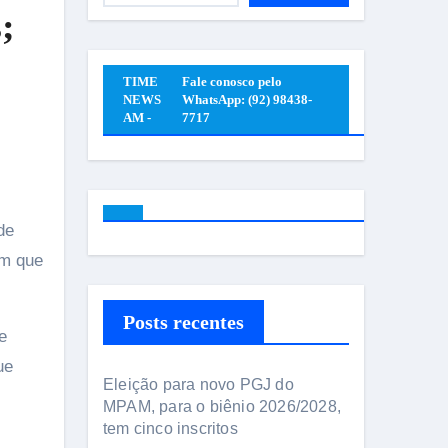
;
TIME
Fale conosco pelo
NEWS
WhatsApp: (92) 98438-
AM -
7717
em que
Posts recentes
e
ue
Eleição para novo PGJ do
MPAM, para o biênio 2026/2028,
tem cinco inscritos