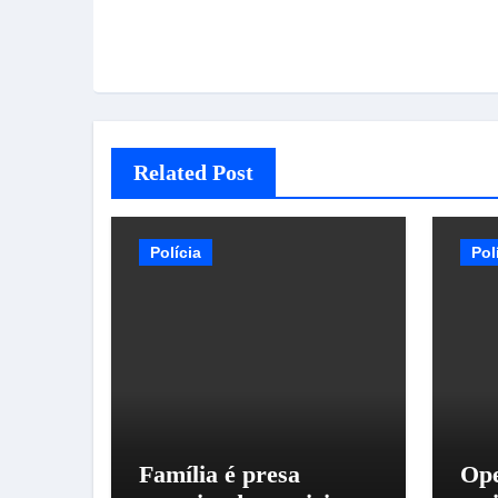
Related Post
Polícia
Pol
Família é presa
Ope