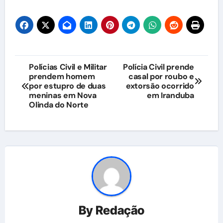
Navegação
Polícias Civil e Militar
Polícia Civil prende
prendem homem
casal por roubo e
de
por estupro de duas
extorsão ocorrido
meninas em Nova
em Iranduba
Post
Olinda do Norte
By
Redação