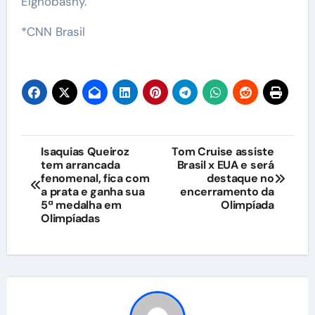
Elghobashy.
*CNN Brasil
Navegação
Isaquias Queiroz
Tom Cruise assiste
tem arrancada
Brasil x EUA e será
de
fenomenal, fica com
destaque no
a prata e ganha sua
encerramento da
Post
5ª medalha em
Olimpíada
Olimpíadas