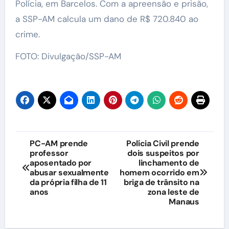
Polícia, em Barcelos. Com a apreensão e prisão,
a SSP-AM calcula um dano de R$ 720.840 ao
crime.
FOTO: Divulgação/SSP-AM
Navegação
PC-AM prende
Polícia Civil prende
professor
dois suspeitos por
de
aposentado por
linchamento de
abusar sexualmente
homem ocorrido em
Post
da própria filha de 11
briga de trânsito na
anos
zona leste de
Manaus