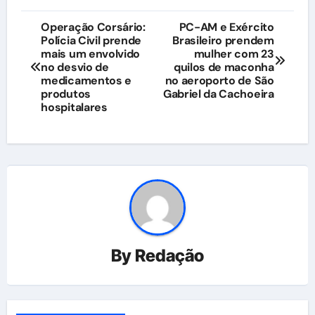
Navegação
Operação Corsário:
PC-AM e Exército
Polícia Civil prende
Brasileiro prendem
de
mais um envolvido
mulher com 23
no desvio de
quilos de maconha
Post
medicamentos e
no aeroporto de São
produtos
Gabriel da Cachoeira
hospitalares
By
Redação