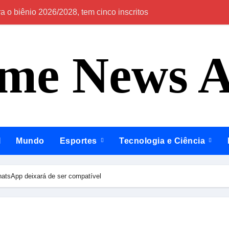
 o biênio 2026/2028, tem cinco inscritos
Em Itapiranga e 
ime News 
l
Mundo
Esportes
Tecnologia e Ciência
hatsApp deixará de ser compatível