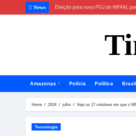
Skip
News
Eleição para novo PGJ do MPAM, para
to
content
T
Amazonas
Polícia
Política
Brasi
Home
2024
julho
Veja os 17 celulares em que o W
Tecnologia