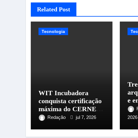
Related Post
Tecnologia
Tec
Tre
arq
WIT Incubadora
e e
conquista certificação
cri
máxima do CERNE
co
durante 36ª
Redação
jul 7, 2026
2026
Conferência Anprotec