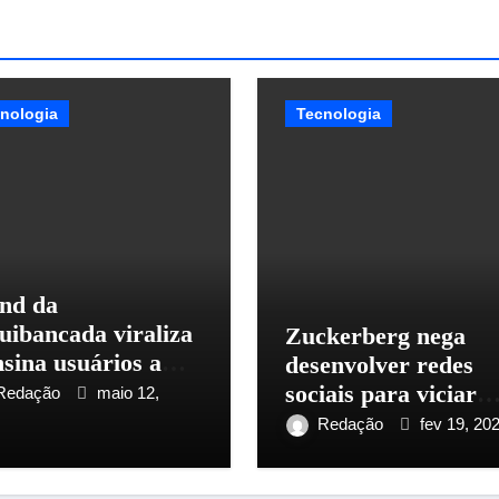
nologia
Tecnologia
nd da
uibancada viraliza
Zuckerberg nega
nsina usuários a
desenvolver redes
ar cenas realistas
sociais para viciar
Redação
maio 12,
m IA
jovens em telas
Redação
fev 19, 20