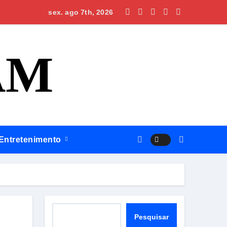
Silves, Omar apresenta plano para regionalizar saúde, construi
sex. ago 7th, 2026
AM
Entretenimento
Pesquisar
Pesquisar