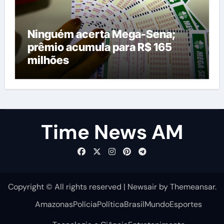
Ninguém acerta Mega-Sena;
prêmio acumula para R$ 165
milhões
Time News AM
Copyright © All rights reserved
|
Newsair
by
Themeansar
.
Amazonas
Polícia
Política
Brasil
Mundo
Esportes