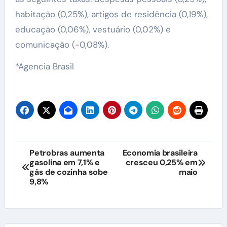
habitação (0,25%), artigos de residência (0,19%),
educação (0,06%), vestuário (0,02%) e
comunicação (-0,08%).
*Agencia Brasil
Navegação
Petrobras aumenta
Economia brasileira
gasolina em 7,1% e
cresceu 0,25% em
de
gás de cozinha sobe
maio
9,8%
Post