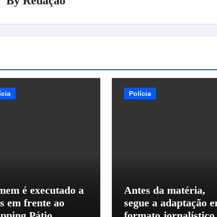
By
Redação
ícia
Polícia
em é executado a
Antes da matéria,
os em frente ao
segue a adaptação 
pping Pátio
formato jornalístico