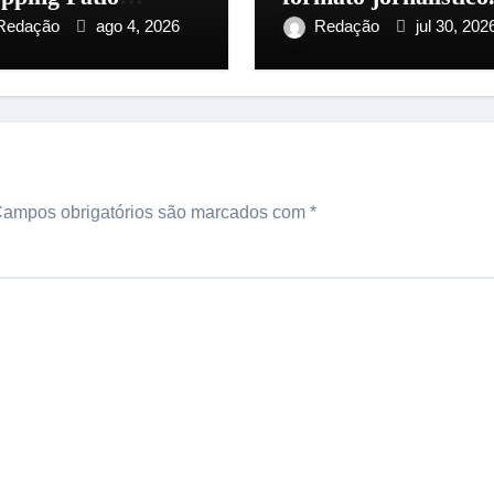
aus, na zona
Redação
ago 4, 2026
Redação
jul 30, 202
tro-Sul
ampos obrigatórios são marcados com
*