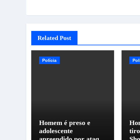
Related Post
Polícia
Pol
Homem é preso e
Hom
adolescente
tir
apreendido por ataque
Sho