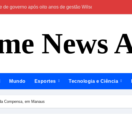
e de governo após oito anos de gestão Wilson Lima
ade e centro cirúrgico para ampliar atendimento no interior
ime News 
dido por ataque a ônibus na zona Leste de Manaus
 ao Shopping Pátio Manaus, na zona Centro-Sul
s para consolidar município como polo regional
tico e destaca importância da Zona Franca durante visita ao 
ioridade para impulsionar desenvolvimento de Novo Aripuanã 
l
Mundo
Esportes
Tecnologia e Ciência
BS Rangel Ruiz totalmente revitalizada e reforça compromisso 
r aposta na Zona Franca para geração de mais empregos nos 
o da Compensa, em Manaus
propostas para que a região volte a receber investimentos do