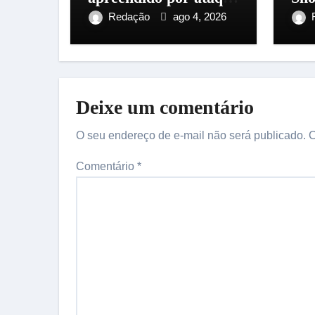
a ônibus na zona Leste
Man
Redação
ago 4, 2026
de Manaus
Cen
Deixe um comentário
O seu endereço de e-mail não será publicado.
C
Comentário
*