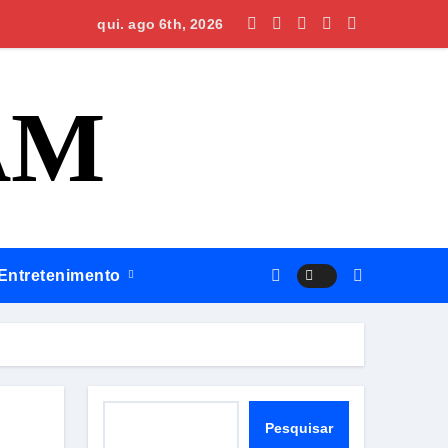
qui. ago 6th, 2026
AM
Grupo Inova RH
e Sul do Amazonas
Entretenimento
com a saúde de Manacapuru
próximos anos
 governo do estado
Pesquisar
Pesquisar