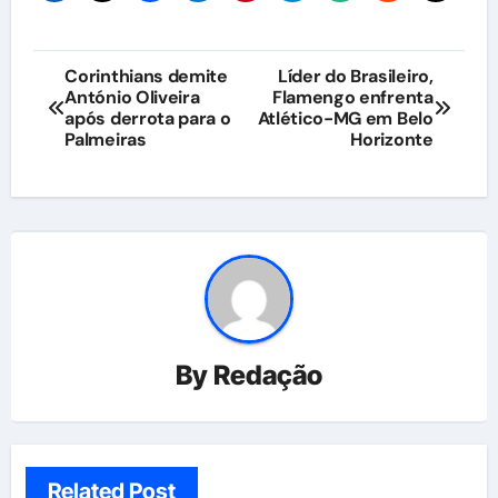
Navegação
Corinthians demite
Líder do Brasileiro,
António Oliveira
Flamengo enfrenta
de
após derrota para o
Atlético-MG em Belo
Palmeiras
Horizonte
Post
By
Redação
Related Post