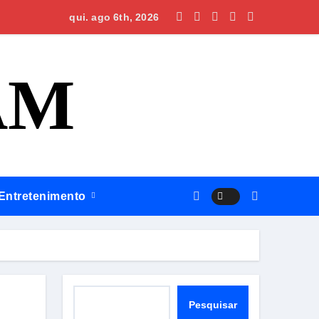
 governo do estado
confirma continuidade de governo após oito anos de gestão W
qui. ago 6th, 2026
AM
Entretenimento
Pesquisar
Pesquisar