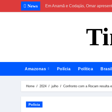
Skip
News
Em Anamã e Codajás, Omar apresenta 
to
content
T
Amazonas
Polícia
Política
Brasi
Home
2024
julho
Confronto com a Rocam resulta 
Polícia