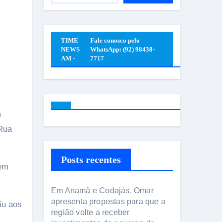
TIME
Fale conosco pelo
NEWS
WhatsApp: (92) 98438-
AM -
7717
Rua
Posts recentes
rem
Em Anamã e Codajás, Omar
apresenta propostas para que a
iu aos
região volte a receber