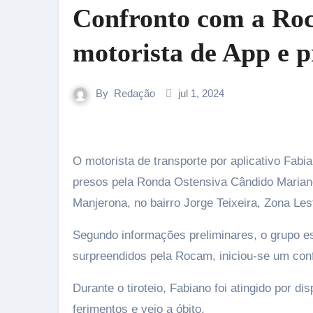
Confronto com a Roc
motorista de App e 
By
Redação
jul 1, 2024
O motorista de transporte por aplicativo Fabiano Oliveira, de 45 anos, morreu e outros sete homens foram
presos pela Ronda Ostensiva Cândido Marian
Manjerona, no bairro Jorge Teixeira, Zona Le
Segundo informações preliminares, o grupo e
surpreendidos pela Rocam, iniciou-se um confr
Durante o tiroteio, Fabiano foi atingido por d
ferimentos e veio a óbito.