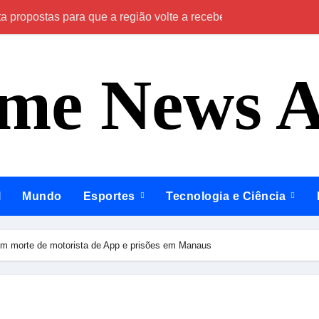
propostas para que a região volte a receber investimentos do
Roberto Cidade 
ime News 
l
Mundo
Esportes
Tecnologia e Ciência
em morte de motorista de App e prisões em Manaus