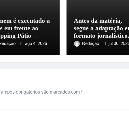
em é executado a
Antes da matéria,
os em frente ao
segue a adaptação 
pping Pátio
formato jornalístico
aus, na zona
Redação
ago 4, 2026
Redação
jul 30, 202
tro-Sul
ampos obrigatórios são marcados com
*