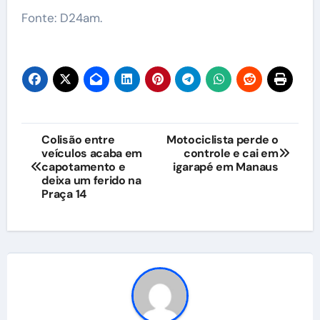
Fonte: D24am.
Navegação
Colisão entre
Motociclista perde o
veículos acaba em
controle e cai em
de
capotamento e
igarapé em Manaus
deixa um ferido na
Post
Praça 14