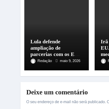
Lula defende
Irã
ampliação de
EUA
parcerias com os EUA
med
sem abrir mão da
ten
Redação
maio 9, 2026
soberania
Mé
Deixe um comentário
O seu endereço de e-mail não será publicado.
C