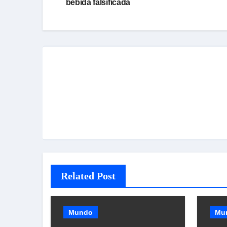
bebida falsificada
de
Post
Related Post
Mundo
Mu