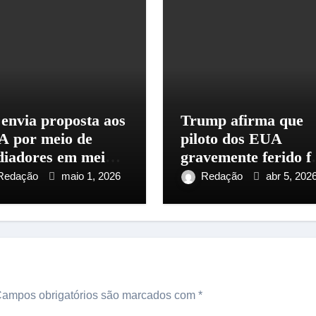
 envia proposta aos
Trump afirma que
 por meio de
piloto dos EUA
iadores em meio a
gravemente ferido f
são no Oriente
resgatado no Irã
Redação
maio 1, 2026
Redação
abr 5, 202
dio
ampos obrigatórios são marcados com
*