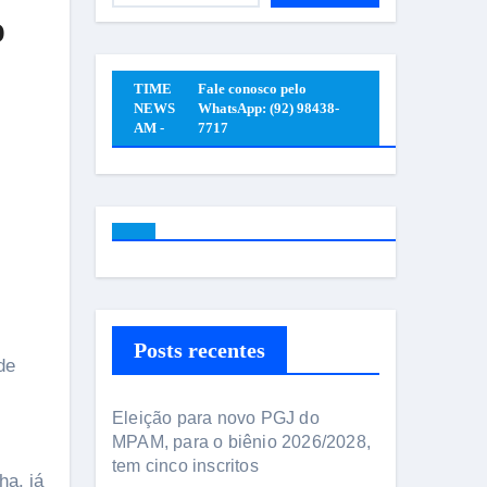
o
TIME
Fale conosco pelo
NEWS
WhatsApp: (92) 98438-
AM -
7717
Posts recentes
de
Eleição para novo PGJ do
MPAM, para o biênio 2026/2028,
tem cinco inscritos
ha, já