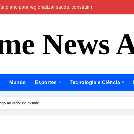
a plano para regionalizar saúde, construir maternidades e hospi
agamentos em bares e restaurantes do Brasil
ime News 
acumula para R$ 165 milhões
 chamada têm até 14 de agosto para comprovar informações
 deixa cinco mortos e mais de 30 feridos
par de execução brutal com pedras em Manaus
nelada de skunk escondida em embarcação no Rio Amazonas
l
Mundo
Esportes
Tecnologia e Ciência
xa feridos na Avenida do Turismo, em Manaus
ção sobre propostas para fortalecer segurança, qualificação pr
ango ao redor do mundo
 o biênio 2026/2028, tem cinco inscritos