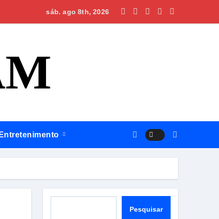
tal regional em Itacoatiara
sáb. ago 8th, 2026
AM
Entretenimento
ofissional e ampliar serviços públicos
Pesquisar
Pesquisar