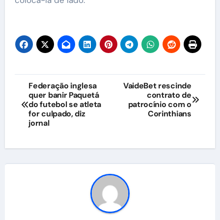
colocá-la de lado.
Navegação
Federação inglesa
VaideBet rescinde
quer banir Paquetá
contrato de
de
do futebol se atleta
patrocínio com o
for culpado, diz
Corinthians
Post
jornal