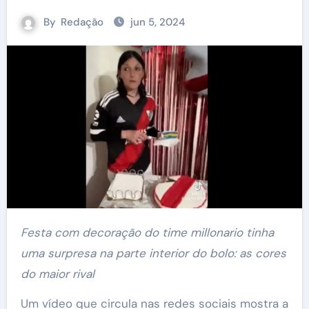
By
Redação
jun 5, 2024
Festa com decoração do time millonario tinha
uma surpresa na parte interior do bolo: as cores
do maior rival
Um vídeo que circula nas redes sociais mostra a