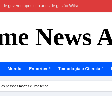
e de governo após oito anos de gestão Wilson Lima
Em Caapiranga, 
ime News 
l
Mundo
Esportes
Tecnologia e Ciência
 duas pessoas mortas e uma ferida