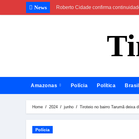
Skip
News
Roberto Cidade confirma continuidad
to
content
T
Amazonas
Polícia
Política
Brasi
Home
2024
junho
Tiroteio no bairro Tarumã deixa
Polícia