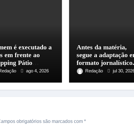
em é executado a
Antes da matéria,
os em frente ao
segue a adaptação 
pping Pátio
formato jornalístico
aus, na zona
Redação
ago 4, 2026
Redação
jul 30, 202
tro-Sul
ampos obrigatórios são marcados com
*