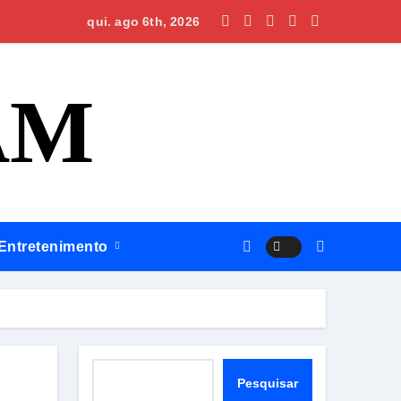
Omar planeja maternidade e centro cirúrgico para ampliar atend
qui. ago 6th, 2026
AM
Entretenimento
Pesquisar
Pesquisar