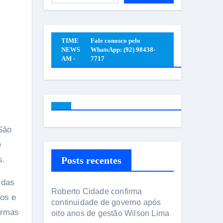
TIME
Fale conosco pelo
NEWS
WhatsApp: (92) 98438-
AM -
7717
São
e
s.
Posts recentes
 das
Roberto Cidade confirma
tos e
continuidade de governo após
armas
oito anos de gestão Wilson Lima